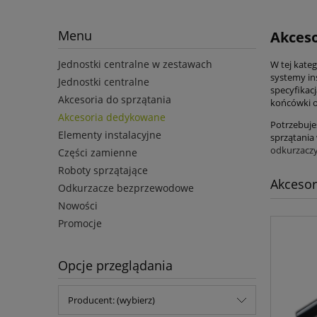
×
Menu
Akceso
Jednostki centralne w zestawach
W tej kateg
systemy in
Jednostki centralne
specyfikacj
Akcesoria do sprzątania
końcówki o
Akcesoria dedykowane
Potrzebuje
Elementy instalacyjne
sprzątania
odkurzaczy
Części zamienne
Roboty sprzątające
Akceso
Odkurzacze bezprzewodowe
Nowości
Promocje
Opcje przeglądania
Producent: (wybierz)