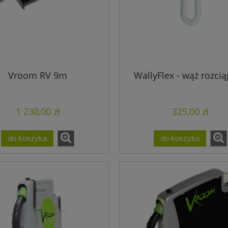
Vroom RV 9m
WallyFlex - wąż rozci
1 230,00 zł
325,00 zł
do koszyka
do koszyka