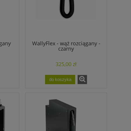
ągany
WallyFlex - wąż rozciągany -
czarny
325,00 zł
do koszyka