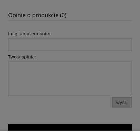
Opinie o produkcie (0)
Imię lub pseudonim:
Twoja opinia:
wyślij